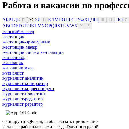
Работа и вакансии по професс
А
Б
В
Г
Д
Е
З
И
К
Л
М
Н
О
П
Р
С
Т
У
Ф
Х
Ц
Ч
Ш
Э
Ю
Ё
Ж
Й
Щ
Ы
Я
A
B
C
D
E
F
G
H
I
J
K
L
M
N
O
P
Q
R
S
T
U
V
W
X
Y
Z
женский мастер
жестянщик
жестянщик-арматурщик
жестянщик-маляр
жестянщик систем вентиляции
животновод
жиловщик
жиловщик мяса
журналист
журналист-аналитик
журналист-копирайтер
журналист-корреспондент
журналист-новостник
журналист-редактор
журналист-рерайтер
Сканируйте QR-код, чтобы скачать приложение
И чаты с работодателями всегда будут под рукой