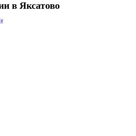
ии в Яксатово
#